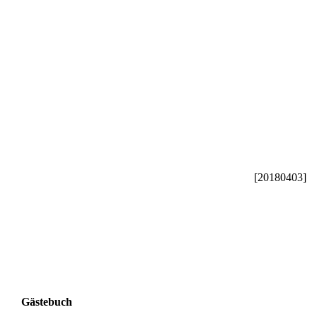
Ibrahim Egilmez
[20180403]
Gästebuch